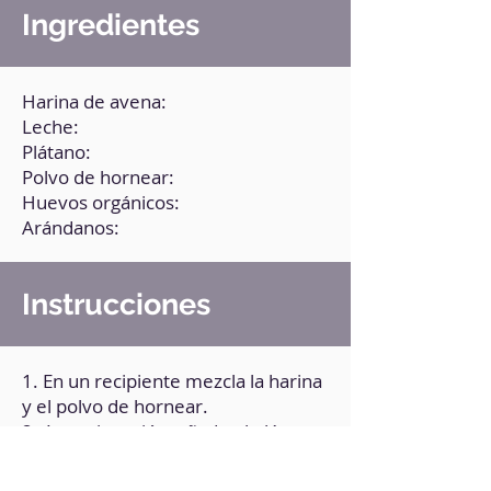
Ingredientes
Harina de avena:
Leche:
Plátano:
Polvo de hornear:
Huevos orgánicos:
Arándanos:
Instrucciones
1. En un recipiente mezcla la harina
y el polvo de hornear.
2. A continuación, añade el plátano,
la leche y el huevo. Bate hasta
formar la masa del bizcocho.