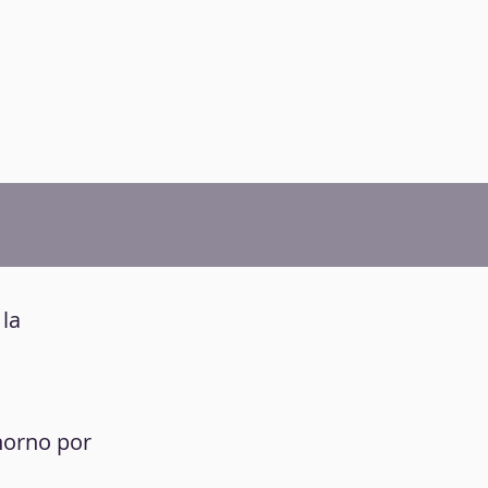
 la
 horno por