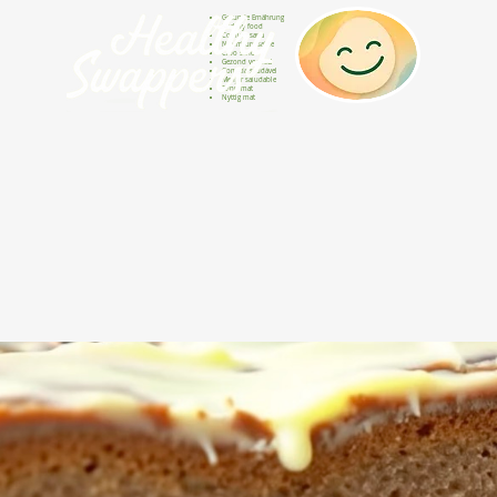
Gesunde Ernährung
Healthy food
Comida sana
Nourriture saine
Cibo sano
Gezond voedsel
Comida saudável
Menjar saludable
Sunn mat
Nyttig mat