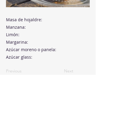
Masa de hojaldre:
Manzana:
Limón:
Margarina:
Azúcar moreno o panela:
Azúcar glass:
Previous
Next
Paseo de la Castellana, 194
Cink Business Center