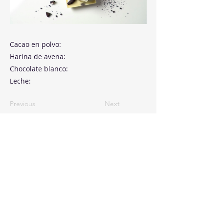
Cacao en polvo:
Harina de avena:
Chocolate blanco:
Leche:
Previous
Next
Paseo de la Castellana, 194
Cink Business Center
Madrid 28046
+34 91 993 51 51