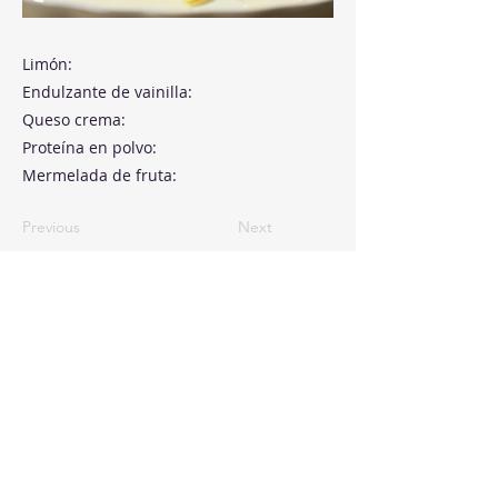
Limón:
Endulzante de vainilla:
Queso crema:
Proteína en polvo:
Mermelada de fruta:
Previous
Next
Paseo de la Castellana, 194
Cink Business Center
Madrid 28046
+34 91 993 51 51
hello@healthyswappers.com