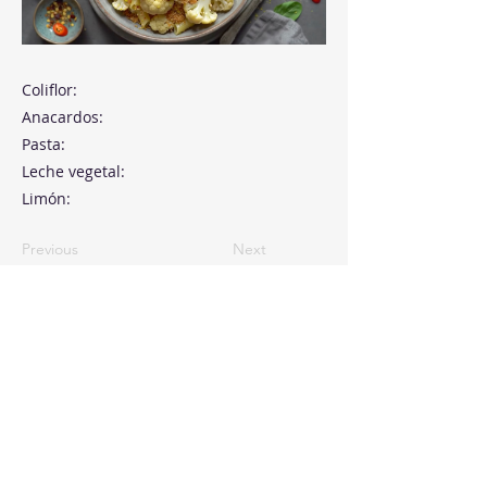
Coliflor:
Anacardos:
Pasta:
Leche vegetal:
Limón:
Previous
Next
Paseo de la Castellana, 194
Cink Business Center