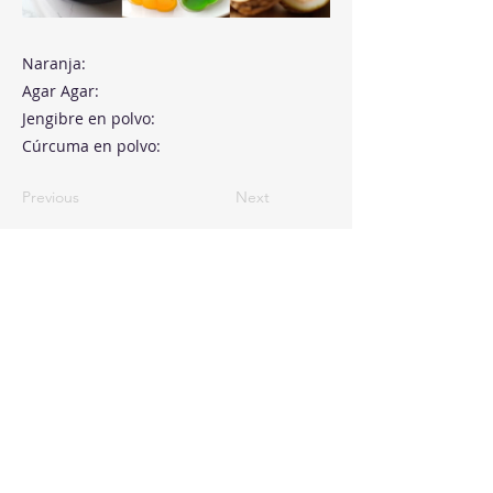
Naranja:
Agar Agar:
Jengibre en polvo:
Cúrcuma en polvo:
Previous
Next
Paseo de la Castellana, 194
Cink Business Center
Madrid 28046
+34 91 993 51 51
hello@healthyswappers.com
Privacy terms
Legal