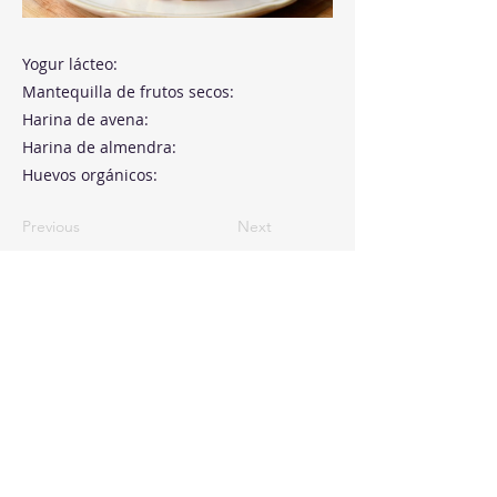
Yogur lácteo:
Mantequilla de frutos secos:
Harina de avena:
Harina de almendra:
Huevos orgánicos:
Previous
Next
Paseo de la Castellana, 194
Cink Business Center
Madrid 28046
+34 91 993 51 51
hello@healthyswappers.com