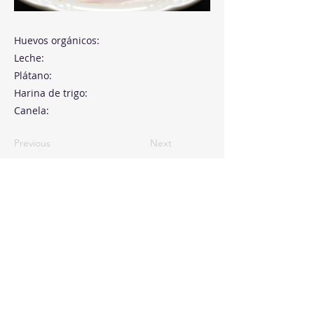
Huevos orgánicos:
Leche:
Plátano:
Harina de trigo:
Canela:
Previous
Next
Paseo de la Castellana, 194
Cink Business Center
Madrid 28046
+34 91 993 51 51
hello@healthyswappers.com