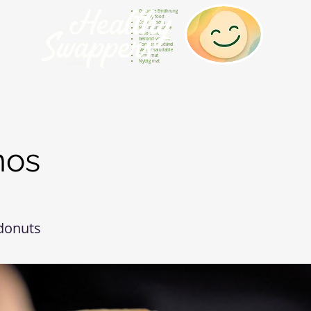
Gesunde Ernährung
Healthy food
Comida sana
Nourriture saine
Cibo sano
Gezond voedsel
Comida saudável
Menjar saludable
Sunn mat
Nyttig mat
nos
donuts