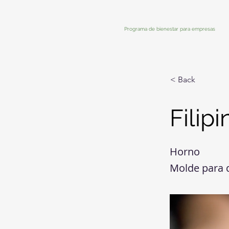
Programa de bienestar para empresas
< Back
Filipi
Horno
Molde para 