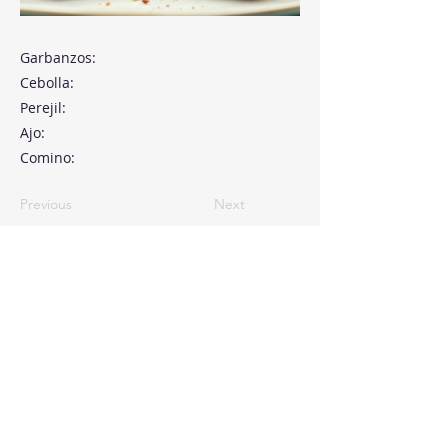
Garbanzos:
Cebolla:
Perejil:
Ajo:
Comino:
Previous
Next
Paseo de la Castellana, 194
Cink Business Center
Madrid 28046
+34 91 993 51 51
hello@healthyswappers.com