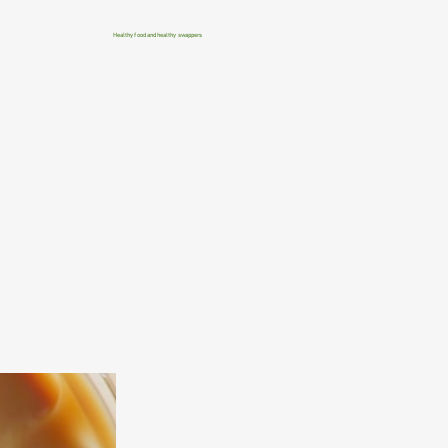
Healthy food and healthy swappers