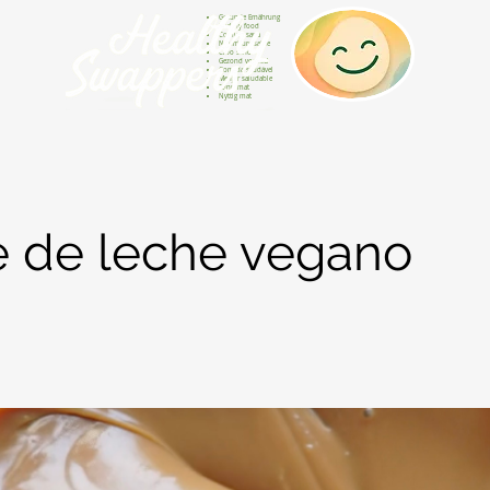
Gesunde Ernährung
Healthy food
Comida sana
Nourriture saine
Cibo sano
Gezond voedsel
Comida saudável
Menjar saludable
Sunn mat
Nyttig mat
e de leche vegano