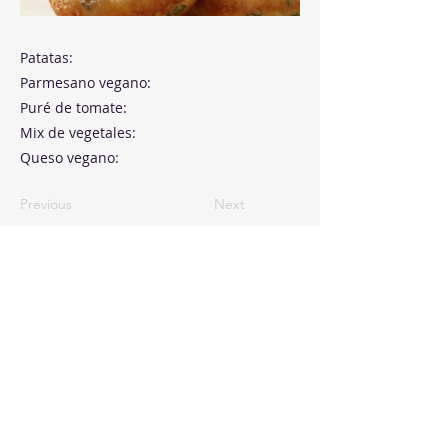
Patatas:
Parmesano vegano:
Puré de tomate:
Mix de vegetales:
Queso vegano:
Previous
Next
Paseo de la Castellana, 194
Cink Business Center
Madrid 28046
+34 91 993 51 51
hello@healthyswappers.com