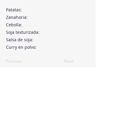
Patatas:
Zanahoria:
Cebolla:
Soja texturizada:
Salsa de soja:
Curry en polvo:
Previous
Next
Paseo de la Castellana, 194
Cink Business Center
Madrid 28046
+34 91 993 51 51
hello@healthyswappers.com