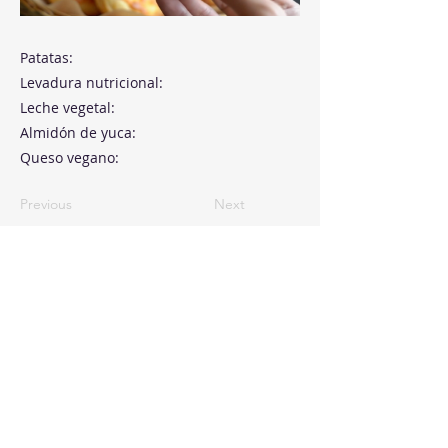
Patatas:
Levadura nutricional:
Leche vegetal:
Almidón de yuca:
Queso vegano:
Previous
Next
Paseo de la Castellana, 194
Cink Business Center
Madrid 28046
+34 91 993 51 51
hello@healthyswappers.com