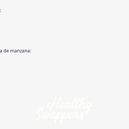
:
ra de manzana: