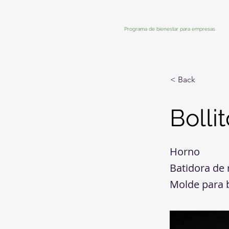
Programa de bienestar para empresas
< Back
Bolli
Horno
Batidora de 
Molde para 