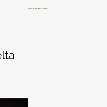
Healthy food and healthy swappers
lta