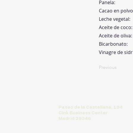
Panela:
Cacao en polvo
Leche vegetal:
Aceite de coco:
Aceite de oliva:
Bicarbonato:
Vinagre de sid
Previous
Paseo de la Castellana, 194
Cink Business Center
Madrid 28046