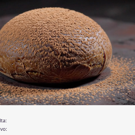
ta:
vo: