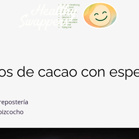
Gesunde Ernährung
Healthy food
Comida sana
Nourriture saine
Cibo sano
Gezond voedsel
Comida saudável
Menjar saludable
Sunn mat
Nyttig mat
tos de cacao con espe
repostería
bizcocho