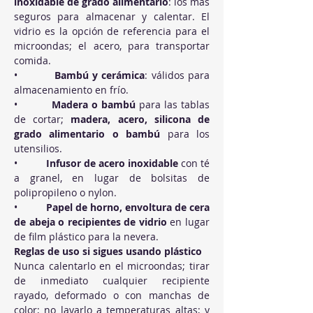
inoxidable de grado alimentario
: los más 
seguros para almacenar y calentar. El 
vidrio es la opción de referencia para el 
microondas; el acero, para transportar 
comida.
•          
Bambú y cerámica
: válidos para 
almacenamiento en frío.
•          
Madera o bambú
 para las tablas 
de cortar; 
madera, acero, silicona de 
grado alimentario o bambú
 para los 
utensilios.
•          
Infusor de acero inoxidable
 con té 
a granel, en lugar de bolsitas de 
polipropileno o nylon.
•          
Papel de horno, envoltura de cera 
de abeja o recipientes de vidrio
 en lugar 
de film plástico para la nevera.
Reglas de uso si sigues usando plástico
Nunca calentarlo en el microondas; tirar 
de inmediato cualquier recipiente 
rayado, deformado o con manchas de 
color; no lavarlo a temperaturas altas; y 