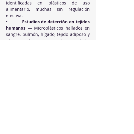
identificadas en plásticos de uso 
alimentario, muchas sin regulación 
efectiva.
•          
Estudios de detección en tejidos 
humanos
 — Microplásticos hallados en 
sangre, pulmón, hígado, tejido adiposo y 
placenta de personas sin exposición 
laboral específica.
•          
Estimaciones sobre sal marina
 — 
Hasta 2.000 partículas de microplástico al 
año por el consumo de sal marina, 
contaminada durante la evaporación del 
agua de mar.
•          
Nota metodológica del propio 
documento
 — Buena parte de los 
efectos descritos procede de modelos 
animales de laboratorio o de estudios de 
asociación epidemiológica; la evidencia 
de causalidad directa en humanos es 
todavía limitada.