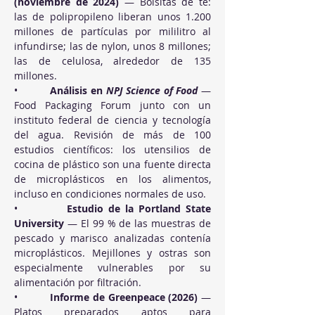
(noviembre de 2024)
 — Bolsitas de té: 
las de polipropileno liberan unos 1.200 
millones de partículas por mililitro al 
infundirse; las de nylon, unos 8 millones; 
las de celulosa, alrededor de 135 
millones.
•          
Análisis en 
NPJ Science of Food
 — 
Food Packaging Forum junto con un 
instituto federal de ciencia y tecnología 
del agua. Revisión de más de 100 
estudios científicos: los utensilios de 
cocina de plástico son una fuente directa 
de microplásticos en los alimentos, 
incluso en condiciones normales de uso.
•          
Estudio de la Portland State 
University
 — El 99 % de las muestras de 
pescado y marisco analizadas contenía 
microplásticos. Mejillones y ostras son 
especialmente vulnerables por su 
alimentación por filtración.
•          
Informe de Greenpeace (2026)
 — 
Platos preparados aptos para 