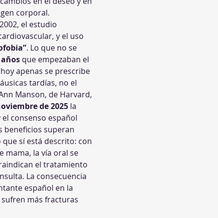
 cambios en el deseo y en 
agen corporal.
2002, el estudio 
ardiovascular, y el uso 
fobia”
. Lo que no se 
 años
 que empezaban el 
hoy apenas se prescribe 
sicas tardías, no el 
Ann Manson, de Harvard, 
oviembre de 2025
 la 
y el consenso español 
s beneficios superan 
que sí está descrito: con 
 mama, la vía oral se 
aindican el tratamiento 
onsulta. La consecuencia 
tante español en la 
 sufren más fracturas 