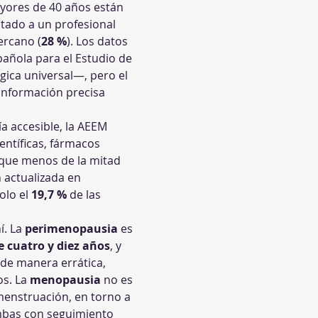
yores de 40 años están 
ltado a un profesional 
ercano (
28 %
). Los datos 
añola para el Estudio de 
ica universal—, pero el 
 información precisa 
a accesible, la AEEM 
entíficas, fármacos 
 que menos de la mitad 
 actualizada en 
lo el 
19,7 %
 de las 
. La 
perimenopausia
 es 
e cuatro y diez años
, y 
 de manera errática, 
s. La 
menopausia
 no es 
enstruación, en torno a 
ambas con seguimiento 