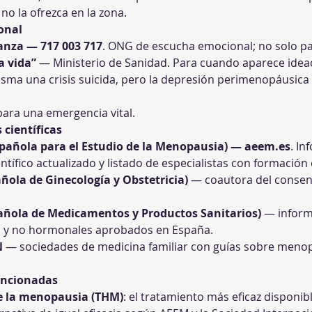
o la ofrezca en la zona.
onal
ranza — 717 003 717
. ONG de escucha emocional; no solo par
a vida”
 — Ministerio de Sanidad. Para cuando aparece idea
sma una crisis suicida, pero la depresión perimenopáusica
ara una emergencia vital.
 científicas
pañola para el Estudio de la Menopausia) — 
aeem.es
. In
tífico actualizado y listado de especialistas con formación 
ñola de Ginecología y Obstetricia)
 — coautora del conse
ñola de Medicamentos y Productos Sanitarios)
 — inform
y no hormonales aprobados en España.
N
 — sociedades de medicina familiar con guías sobre menop
encionadas
e la menopausia (THM)
: el tratamiento más eficaz disponib