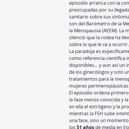
episodio arranca con la con
preocupadas por su llegada,
sanitario sobre sus síntomas
son del Barómetro de la Me
la Menopausia (AEEM). La m
silencio que la rodea ha lle
sobre lo que le va a ocurrir.
La paradoja es específicame
como referencia científica 
disponibles… y aun así un 
de los ginecólogos y solo u
tratamientos para la menopa
mujeres perimenopáusicas e
El episodio ordena primero 
la fase menos conocida y l
en ella el estrógeno y la p
mientras la FSH sube inten
una fase, sino un momento:
los 
51 años
 de media en Es