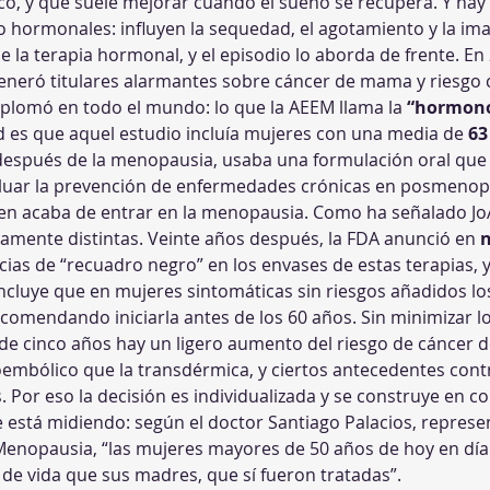
co, y que suele mejorar cuando el sueño se recupera. Y hay
o hormonales: influyen la sequedad, el agotamiento y la im
 la terapia hormonal, y el episodio lo aborda de frente. En 
eneró titulares alarmantes sobre cáncer de mama y riesgo c
plomó en todo el mundo: lo que la AEEM llama la 
“hormono
d es que aquel estudio incluía mujeres con una media de 
63
espués de la menopausia, usaba una formulación oral que 
luar la prevención de enfermedades crónicas en posmenopáu
en acaba de entrar en la menopausia. Como ha señalado Jo
mente distintas. Veinte años después, la FDA anunció en 
n
cias de “recuadro negro” en los envases de estas terapias, 
cluye que en mujeres sintomáticas sin riesgos añadidos lo
ecomendando iniciarla antes de los 60 años. Sin minimizar lo 
e cinco años hay un ligero aumento del riesgo de cáncer de
embólico que la transdérmica, y ciertos antecedentes contr
. Por eso la decisión es individualizada y se construye en c
 está midiendo: según el doctor Santiago Palacios, represen
Menopausia, “las mujeres mayores de 50 años de hoy en día
 de vida que sus madres, que sí fueron tratadas”.