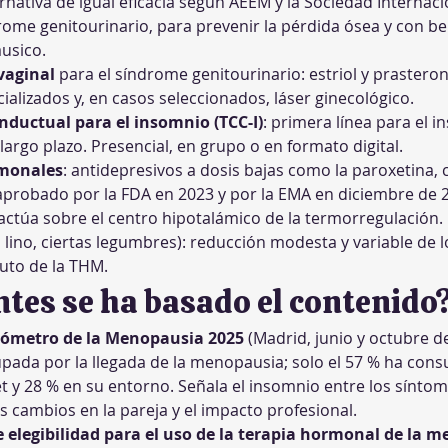
rnativa de igual eficacia según AEEM y la Sociedad Internac
drome genitourinario, para prevenir la pérdida ósea y con 
usico.
vaginal
 para el síndrome genitourinario: estriol y prastero
ializados y, en casos seleccionados, láser ginecológico.
nductual para el insomnio (TCC-I)
: primera línea para el 
largo plazo. Presencial, en grupo o en formato digital.
rmonales
: antidepresivos a dosis bajas como la paroxetina, c
 aprobado por la FDA en 2023 y por la EMA en diciembre de 
ctúa sobre el centro hipotalámico de la termorregulación.
a, lino, ciertas legumbres): reducción modesta y variable de 
tuto de la THM.
ntes se ha basado el contenido
ómetro de la Menopausia 2025
 (Madrid, junio y octubre de
ada por la llegada de la menopausia; solo el 57 % ha consu
et y 28 % en su entorno. Señala el insomnio entre los sínt
los cambios en la pareja y el impacto profesional.
 elegibilidad para el uso de la terapia hormonal de la 