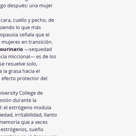
argo después: una mujer 
ara, cuello y pecho, de 
siendo lo que más 
opausia señala que el 
s mujeres en transición. 
ourinario
 —sequedad 
ncia miccional— es de los 
e resuelve solo, 
 la grasa hacia el 
 efecto protector del 
iversity College de 
esión durante la 
: el estrógeno modula 
ad, irritabilidad, llanto 
e memoria que a veces 
e estrógenos, sueño 