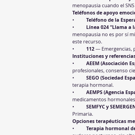
menopausia cuando el SNS n
Teléfonos de apoyo emoci
•          
Teléfono de la Espe
•          
Línea 024 “Llama a l
menopausia no es por sí mi
este recurso.
•          
112
 — Emergencias, p
Instituciones y referencias
•          
AEEM (Asociación Es
profesionales, consenso cien
•          
SEGO (Sociedad Espa
terapia hormonal.
•          
AEMPS (Agencia Espa
medicamentos hormonales 
•          
SEMFYC y SEMERGE
Primaria.
Opciones terapéuticas m
•          
Terapia hormonal d