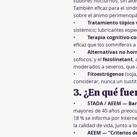
sudores nocturnos, sin alte
También eficaz para el sín
sobre el ánimo perimenopá
•          
Tratamiento tópico 
sistémico; lubricantes espec
•          
Terapia cognitivo-co
eficaz que los somníferos a 
•          
Alternativas no ho
sofocos; y el 
fezolinetant
,
moderados a severos, que a
•          
Fitoestrógenos
 (soj
considerar, nunca un susti
3. ¿En qué fue
•          
STADA / AEEM — Bar
mayores de 40 años preocup
18 % se informa por Intern
la calidad de vida, junto a 
•          
AEEM — “Criterios de