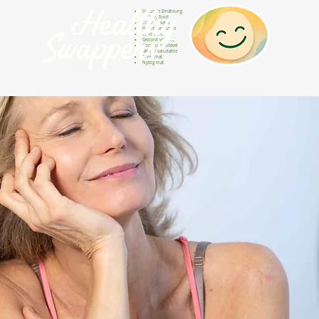
Gesunde Ernährung
Healthy food
Comida sana
Nourriture saine
Cibo sano
Gezond voedsel
Comida saudável
Menjar saludable
Sunn mat
Nyttig mat