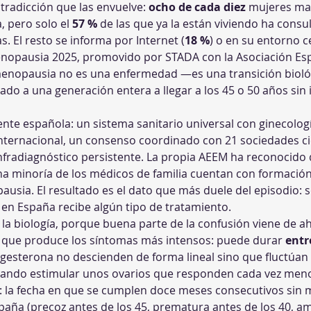
tradicción que las envuelve: 
ocho de cada diez
 mujeres ma
 pero solo el 
57 %
 de las que ya la están viviendo ha consu
. El resto se informa por Internet (
18 %
) o en su entorno c
nopausia 2025, promovido por STADA con la Asociación Esp
enopausia no es una enfermedad —es una transición biológ
vado a una generación entera a llegar a los 45 o 50 años sin
nte española: un sistema sanitario universal con ginecologí
internacional, un consenso coordinado con 21 sociedades ci
infradiagnóstico persistente. La propia AEEM ha reconocido
na minoría de los médicos de familia cuentan con formación
usia. El resultado es el dato que más duele del episodio: so
n España recibe algún tipo de tratamiento.
la biología, porque buena parte de la confusión viene de ahí
a que produce los síntomas más intensos: puede durar 
entr
rogesterona no descienden de forma lineal sino que fluctúan
tando estimular unos ovarios que responden cada vez meno
 la fecha en que se cumplen doce meses consecutivos sin m
paña (precoz antes de los 45, prematura antes de los 40, 