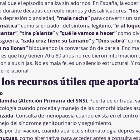
l que el episodio analiza sin adornos. En España, la experi
o durante décadas con eufemismos y descalificadores: 
“los
 depresión o ansiedad; 
“mala racha”
 para convertir un s
amática”
 como silenciador del síntoma legítimo; 
“ir al loqu
uantar”
, 
“tira p’alante”
 y 
“qué le vamos a hacer”
 como divi
sguerra; 
“cada cruz tiene su tamaño”
 y 
“Dios sabrá”
 como
 no lloran”
 bloqueando la conversación de pareja. Encima 
eres que hoy tienen 70 u 80 años no recibieron información
on a sus hijas. No es mala fe, es un silencio estructural. Y 
generacional.
 los recursos útiles que aporta
io
familia (Atención Primaria del SNS)
. Puerta de entrada: va
ecología cuando proceda y manejo de las comorbilidades as
lizada
. Consulta de menopausia cuando exista en el centro d
ejo del síndrome genitourinario y seguimiento.
S
, por derivación, cuando aparece sintomatología depresiva 
 mutuas
, como alternativa para acceder antes a consulta esp