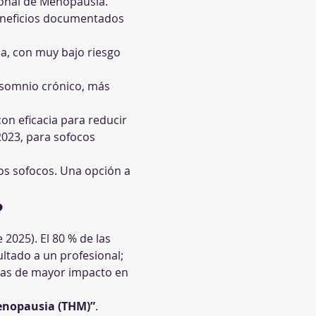
ional de Menopausia. 
beneficios documentados 
na, con muy bajo riesgo 
insomnio crónico, más 
on eficacia para reducir 
2023, para sofocos 
los sofocos. Una opción a 
?
 2025). El 80 % de las 
ltado a un profesional; 
omas de mayor impacto en 
menopausia (THM)”
. 