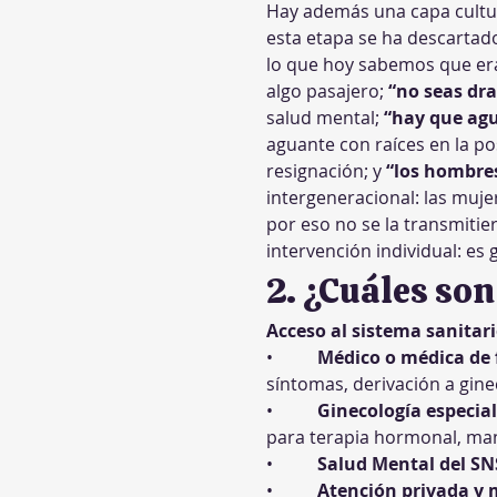
Hay además una capa cultura
esta etapa se ha descartad
lo que hoy sabemos que era
algo pasajero; 
“no seas dr
salud mental; 
“hay que ag
aguante con raíces en la po
resignación; y 
“los hombres
intergeneracional: las muj
por eso no se la transmitier
intervención individual: es 
2. ¿Cuáles son
Acceso al sistema sanitar
•          
Médico o médica de 
síntomas, derivación a gin
•          
Ginecología especia
para terapia hormonal, man
•          
Salud Mental del SN
•          
Atención privada y