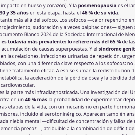
impacto en hueso y corazón). Y la 
posmenopausia
 es el l
30 y 35 años
 en esta etapa, hasta el 
46 % de su vida
.
ante más allá del sofoco. Los sofocos —calor repentino en c
nrojecimiento, sudoración y a veces palpitaciones— siguen 
Documento Blanco 2024 de la Sociedad Internacional de Men
 es todavía más prevalente: lo refiere más del 65 %
 de la
r acumulación de causas superpuestas. Y el 
síndrome genit
en las relaciones, infecciones urinarias de repetición, urge
ados, con una diferencia clave respecto a los sofocos: no s
 tiene tratamiento eficaz. A eso se suman la redistribución de
tabólica, la aceleración de la pérdida ósea y la pérdida del
 cardiovascular.
es la parte más infradiagnosticada. Una investigación del Un
ifra en un 
40 % más
 la probabilidad de experimentar depr
ras etapas de la vida, con un mecanismo en parte hormonal
isores, incluido el serotoninérgico. Aparecen también ansied
mada niebla mental —dificultad de concentración y fallos d
demencia precoz—, atribuible a la combinación de déficit d