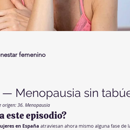
enestar femenino
— Menopausia sin tabú
e origen: 36. Menopausia
ta este episodio?
mujeres en España
 atraviesan ahora mismo alguna fase de l