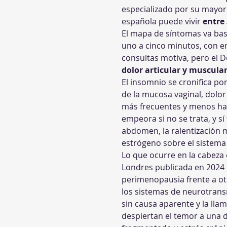
especializado por su mayor 
española puede vivir 
entre 
El mapa de síntomas va bast
uno a cinco minutos, con e
consultas motiva, pero el 
dolor articular y muscular
El insomnio se cronifica po
de la mucosa vaginal, dolor 
más frecuentes y menos habl
empeora si no se trata, y sí
abdomen, la ralentización me
estrógeno sobre el sistema
Lo que ocurre en la cabeza 
Londres publicada en 2024 c
perimenopausia frente a ot
los sistemas de neurotransm
sin causa aparente y la lla
despiertan el temor a una 