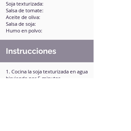
Soja texturizada:
Salsa de tomate:
Aceite de oliva:
Salsa de soja:
Humo en polvo:
Instrucciones
1. Cocina la soja texturizada en agua
hirviendo por 5 minutos.
2. Retira y escurre.
3. En un recipiente mezcla el resto
de los ingredientes, hasta obtener
una consistencia homogénea.
4. Agrega la soja y deja marinar
durante 30 minutos.
5. Lleva a la freidora de aire a 200°C