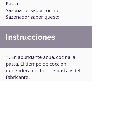
Pasta:
Sazonador sabor tocino:
Sazonador sabor queso:
Instrucciones
1. En abundante agua, cocina la
pasta. El tiempo de cocción
dependerá del tipo de pasta y del
fabricante.
2. Escurre la pasta y pásala a un
recipiente.
3. Agrega un poco de aceite de
oliva, los sazonadores y especias a
tu gusto.
4. Lleva a la freidora de aire
durante 10 minutos a 200°C.