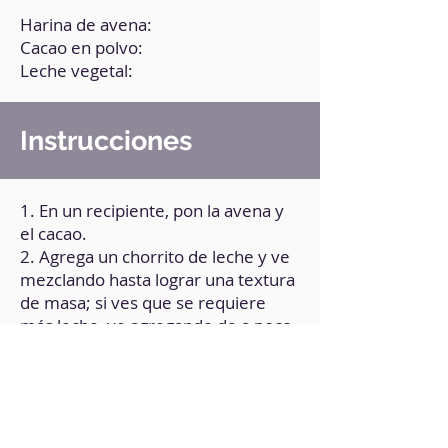
Harina de avena:
Cacao en polvo:
Leche vegetal:
Instrucciones
1. En un recipiente, pon la avena y
el cacao.
2. Agrega un chorrito de leche y ve
mezclando hasta lograr una textura
de masa; si ves que se requiere
más leche, ve agregando de a poco.
3. Amasa unos segundos hasta
integrar todo bien.
4. Haz bolitas y luego aplánalas con
un rodillo.
5. Cocina en sartén a fuego medio