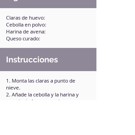
Claras de huevo:
Cebolla en polvo:
Harina de avena:
Queso curado:
Instrucciones
1. Monta las claras a punto de
nieve.
2. Añade la cebolla y la harina y
mezcla de forma envolvente.
3. Vierte la preparación sobre un
papel vegetal engrasado.
4. Ralla el queso y ponlo encima del
pan.