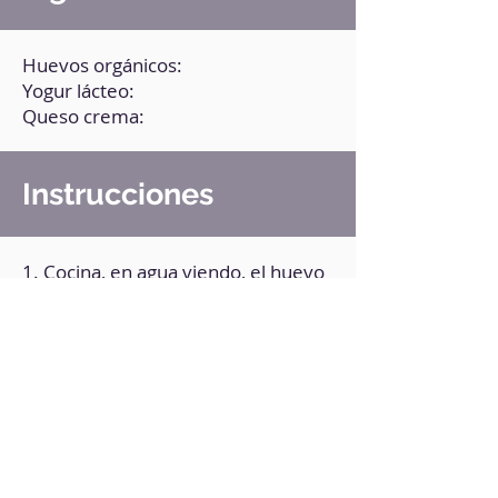
Huevos orgánicos:
Yogur lácteo:
Queso crema:
Instrucciones
1. Cocina, en agua viendo, el huevo
durante 8 minutos.
2. Pélalo y deja enfriar.
3. Pásalo a un recipiente y agrega
los demás ingredientes.
4. Tritúralos hasta obtener una
consistencia homogénea.
5. Viértelo en un recipiente con
tapa y consérvalo refrigerado.