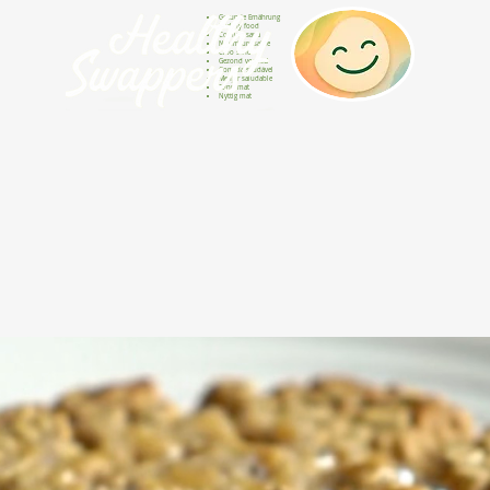
Gesunde Ernährung
Healthy food
Comida sana
Nourriture saine
Cibo sano
Gezond voedsel
Comida saudável
Menjar saludable
Sunn mat
Nyttig mat