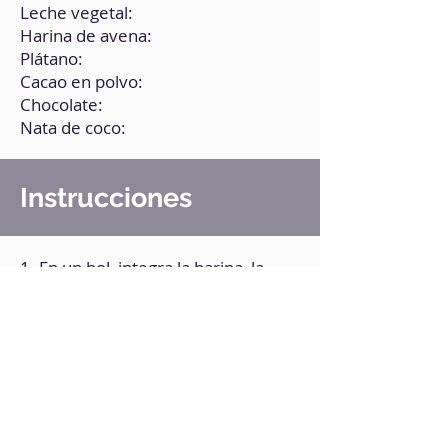
Leche vegetal:
Harina de avena:
Plátano:
Cacao en polvo:
Chocolate:
Nata de coco:
Instrucciones
1. En un bol, integra la harina, la
leche, 1 plátano y el cacao.
2. Bate muy bien.
3. Lleva al microondas durante 2
minutos.
4. Agrega el chocolate en el centro.
5. Rebana el otro plátano y ponlo
por encima.