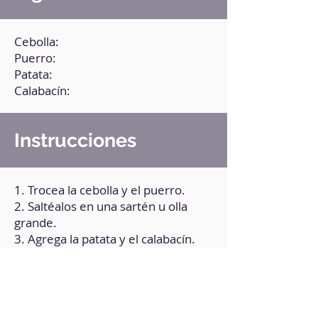
Cebolla:
Puerro:
Patata:
Calabacín:
Instrucciones
1. Trocea la cebolla y el puerro.
2. Saltéalos en una sartén u olla
grande.
3. Agrega la patata y el calabacín.
4. Agrega una pizca de sal y
pimienta. Cubre con agua.
5. Pincha la patata con un tenedor
para asegurarte de que esté bien