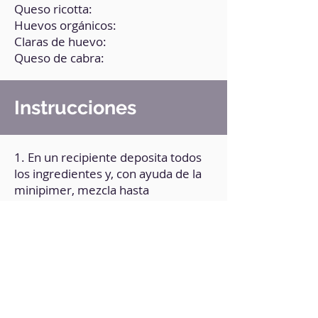
Queso ricotta:
Huevos orgánicos:
Claras de huevo:
Queso de cabra:
Instrucciones
1. En un recipiente deposita todos
los ingredientes y, con ayuda de la
minipimer, mezcla hasta
integrarlos.
2. Lleva la preparación al
microondas durante 3 minutos.
3. Retira del microondas, deja
reposar a temperatura ambiente y
posteriormente llévalo al
refrigerador durante 4 horas.