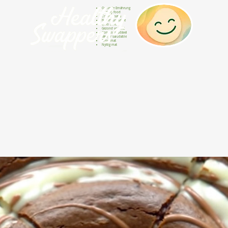
Gesunde Ernährung
Healthy food
Comida sana
Nourriture saine
Cibo sano
Gezond voedsel
Comida saudável
Menjar saludable
Sunn mat
Nyttig mat