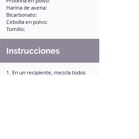
Proteína en polvo:
Harina de avena:
Bicarbonato:
Cebolla en polvo:
Tomillo:
Instrucciones
1. En un recipiente, mezcla todos
los ingredientes.
2. Lleva una sartén a fuego medio y
agrega un poco de aceite oliva.
3. Coloca una cucharada de la
mezcla y dale forma de tortilla.
4. Cocina por ambos lados.
5. Repite el proceso con el resto de
la mezcla.