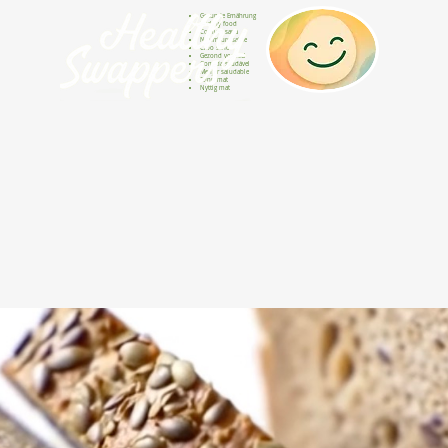
Gesunde Ernährung
Healthy food
Comida sana
Nourriture saine
Cibo sano
Gezond voedsel
Comida saudável
Menjar saludable
Sunn mat
Nyttig mat