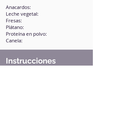
Anacardos:
Leche vegetal:
Fresas:
Plátano:
Proteína en polvo:
Canela:
Instrucciones
1. Deja los anacardos en agua
caliente durante media hora, y
luego ponlos en la batidora y agrega
el resto de los ingredientes.
2. Tritura todo bien hasta obtener
una consistencia cremosa.