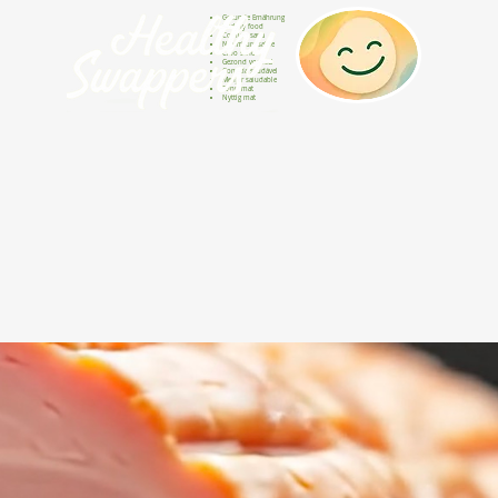
Gesunde Ernährung
Healthy food
Comida sana
Nourriture saine
Cibo sano
Gezond voedsel
Comida saudável
Menjar saludable
Sunn mat
Nyttig mat