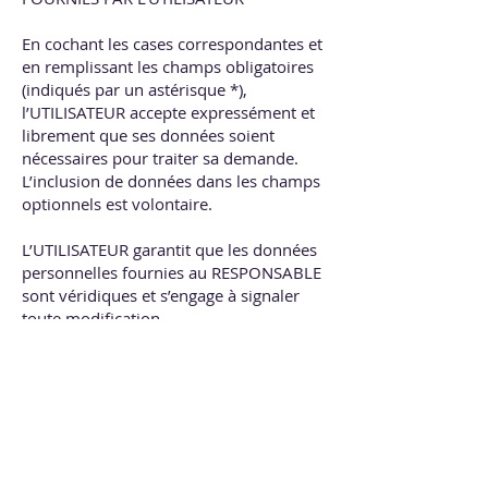
En cochant les cases correspondantes et
en remplissant les champs obligatoires
(indiqués par un astérisque *),
l’UTILISATEUR accepte expressément et
librement que ses données soient
nécessaires pour traiter sa demande.
L’inclusion de données dans les champs
optionnels est volontaire.
L’UTILISATEUR garantit que les données
personnelles fournies au RESPONSABLE
sont véridiques et s’engage à signaler
toute modification.
Si toutes les données requises ne sont
pas fournies, le RESPONSABLE ne peut
garantir que les informations et services
proposés répondront pleinement aux
besoins de l’UTILISATEUR.