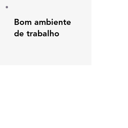
Bom ambiente
de trabalho
Paseo de la Castellana, 194
Cink Business Center
Madrid 28046
+34 91 993 51 51
hello@healthyswappers.com