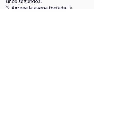
unos segundos.
3. Agrega la avena tostada, la
panela, la canela, el café de cereales
y muele todo junto hasta que
quede como una harina muy fina.
4. Añade la leche vegetal y
cambiando las cuchillas por unas de
batir, bate la preparación hasta
obtener una crema sin grumos.
5. Pasa la mezcla a un recipiente
con tapa y lleva a refrigerador
durante 8 horas.
6. Sirve agregando la manzana en
trocitos.