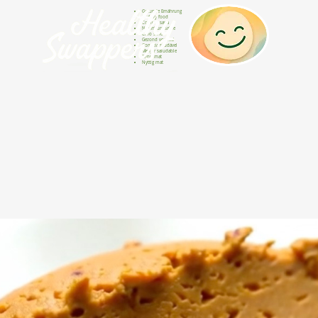
Gesunde Ernährung
Healthy food
Comida sana
Nourriture saine
Cibo sano
Gezond voedsel
Comida saudável
Menjar saludable
Sunn mat
Nyttig mat