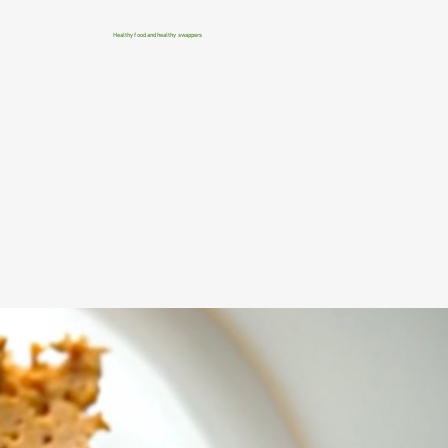
Healthy food and healthy swappers