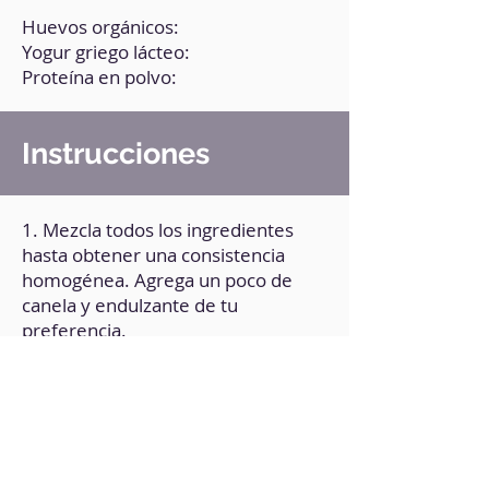
Huevos orgánicos:
Yogur griego lácteo:
Proteína en polvo:
Instrucciones
1. Mezcla todos los ingredientes
hasta obtener una consistencia
homogénea. Agrega un poco de
canela y endulzante de tu
preferencia.
2. Lleva un sartén a fuego medio y
agrega un poco de aceite vegetal.
3. Añade un poco de la mezcla.
4. Cocina por ambos lados hasta
que esté bien doradita.
5. Repite el proceso.