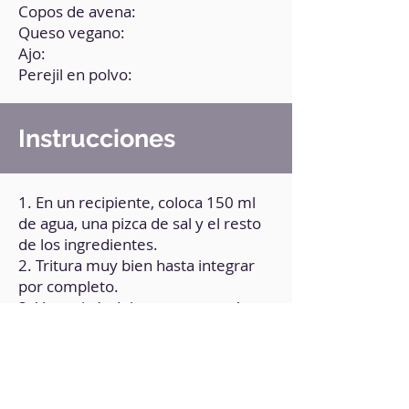
Copos de avena:
Queso vegano:
Ajo:
Perejil en polvo:
Instrucciones
1. En un recipiente, coloca 150 ml
de agua, una pizca de sal y el resto
de los ingredientes.
2. Tritura muy bien hasta integrar
por completo.
3. Ve cocinándolos en una sartén a
fuego medio vuelta y vuelta (como
si fueran panqueques) hasta que
queden crujientes por fuera.
4. En otro recipiente, haz un