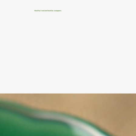
Healthy food and healthy swappers