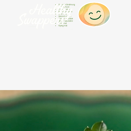
Gesunde Ernährung
Healthy food
Comida sana
Nourriture saine
Cibo sano
Gezond voedsel
Comida saudável
Menjar saludable
Sunn mat
Nyttig mat