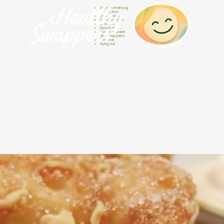
Gesunde Ernährung
Healthy food
Comida sana
Nourriture saine
Cibo sano
Gezond voedsel
Comida saudável
Menjar saludable
Sunn mat
Nyttig mat