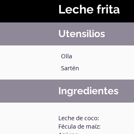
Leche frita
Utensilios
Olla
Sartén
Ingredientes
Leche de coco:
Fécula de maíz: