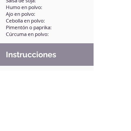
Salsa de soja:
Humo en polvo:
Ajo en polvo:
Cebolla en polvo:
Pimentón o paprika:
Cúrcuma en polvo:
Instrucciones
1. En un bol, pon la salsa de soja, el
humo líquido y las especias.
2. Mezcla bien.
3. Humedece una oblea de arroz,
pinta con la salsa, coloca otra oblea
de arroz encima y vuelve a pintar.
4. Corta en láminas relativamente
gruesas.