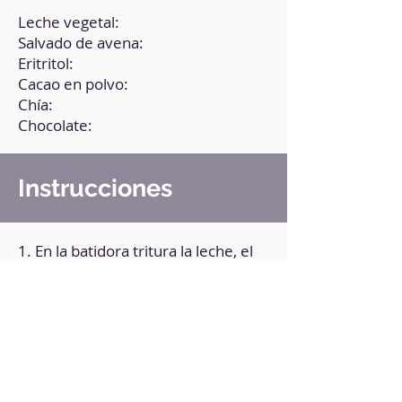
Leche vegetal:
Salvado de avena:
Eritritol:
Cacao en polvo:
Chía:
Chocolate:
Instrucciones
1. En la batidora tritura la leche, el
salvado, el cacao y el eritritol, hasta
integrar bien.
2. Agrega la chía y vuelve a triturar
hasta integrar.
3. Pasa la mezcla a un bol.
4. Corta los higos en mitades y
colócalas sobre la mezcla.