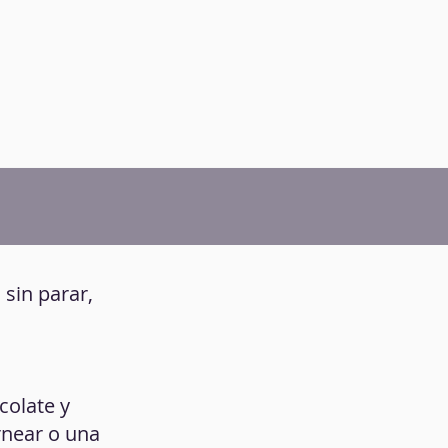
 sin parar,
colate y
rnear o una