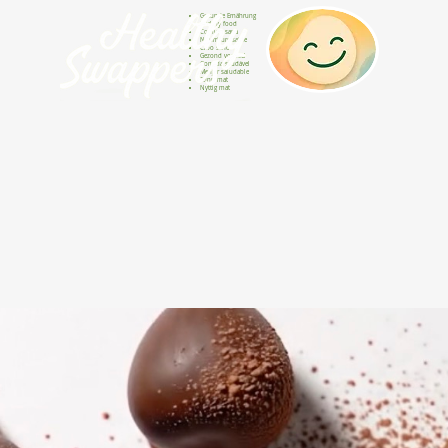
Gesunde Ernährung
Healthy food
Comida sana
Nourriture saine
Cibo sano
Gezond voedsel
Comida saudável
Menjar saludable
Sunn mat
Nyttig mat