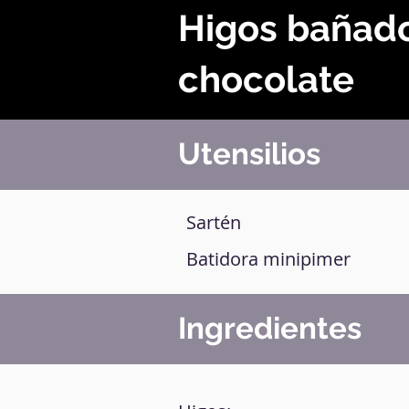
Higos bañad
chocolate
Utensilios
Sartén
Batidora minipimer
Ingredientes