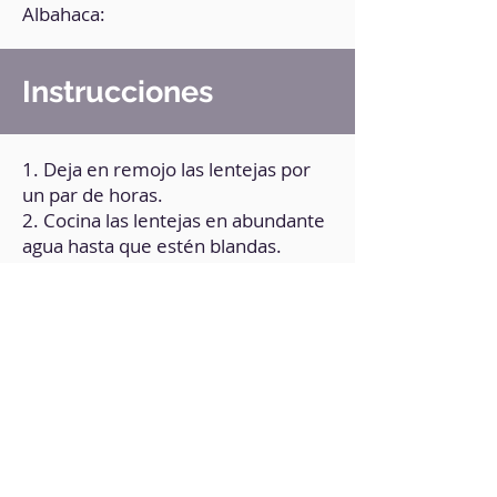
Albahaca:
Instrucciones
1. Deja en remojo las lentejas por
un par de horas.
2. Cocina las lentejas en abundante
agua hasta que estén blandas.
3. Cocina el arroz con 125 ml de
agua, a fuego medio-bajo.
4. Para formar la salsa, tritura en la
batidora los anacardos, la cebolla, el
ajo, la sal y la levadura.
5. Agrega el aceite, la mostaza, un
poco de sriracha (si la prefieres
picante), la albahaca, 125 ml de
agua, y tritura bien hasta obtener