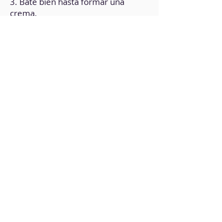
3. Bate bien hasta formar una
crema.
4. Añade el Agar Agar y vuelve a
batir hasta integrar bien.
5. Pasa la preparación a un
recipiente y lleva al fuego.
6. Sin dejar de remover, cuenta dos
minutos a partir de que arranque a
hervir.
7. Luego de los dos minutos que
hirvió, retira del fuego.
8. Pasa a un molde y deja enfriar.
9. Lleva a refrigerador por al menos
dos horas.