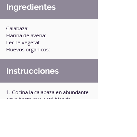
Ingredientes
Calabaza:
Harina de avena:
Leche vegetal:
Huevos orgánicos:
Instrucciones
1. Cocina la calabaza en abundante
agua hasta que esté blanda.
2. Pasa la calabaza en cubos a un
recipiente y agrega el resto de los
ingredientes.
3. Tritura muy bien.
4. Ve cocinándolos en una sartén a