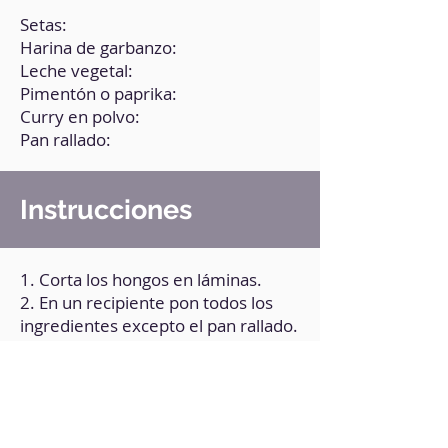
Setas:
Harina de garbanzo:
Leche vegetal:
Pimentón o paprika:
Curry en polvo:
Pan rallado:
Instrucciones
1. Corta los hongos en láminas.
2. En un recipiente pon todos los
ingredientes excepto el pan rallado.
3. En otro recipiente pon el pan
rallado.
4. Pasa las láminas de hongos
primero por el recipiente de la
leche vegetal y luego por el pan