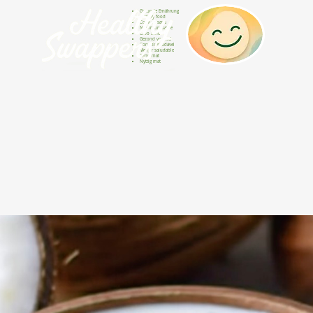
Gesunde Ernährung
Healthy food
Comida sana
Nourriture saine
Cibo sano
Gezond voedsel
Comida saudável
Menjar saludable
Sunn mat
Nyttig mat