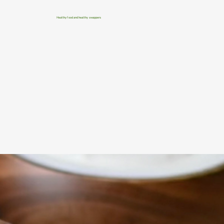
Healthy food and healthy swappers