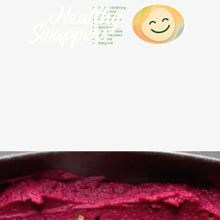
Gesunde Ernährung
Healthy food
Comida sana
Nourriture saine
Cibo sano
Gezond voedsel
Comida saudável
Menjar saludable
Sunn mat
Nyttig mat