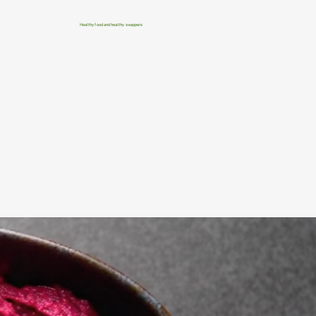
Healthy food and healthy swappers