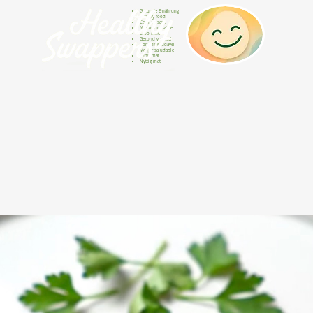
Gesunde Ernährung
Healthy food
Comida sana
Nourriture saine
Cibo sano
Gezond voedsel
Comida saudável
Menjar saludable
Sunn mat
Nyttig mat