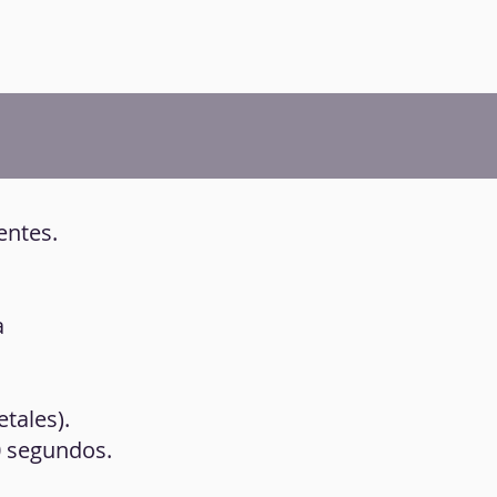
entes.
a
tales).
30 segundos.