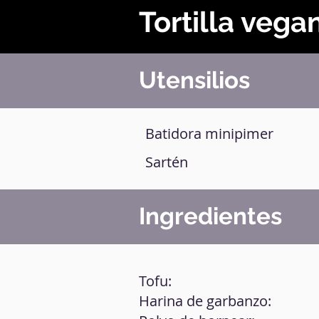
Tortilla vega
Utensilios
Batidora minipimer
Sartén
Ingredientes
Tofu:
Harina de garbanzo: